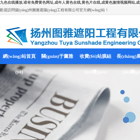
九色在线播放,谁有免费黄色网址,成年人黄色在线,黄色片在线,成黄色激情视频网站,成
歡迎訪問揚(yáng)州圖雅遮陽(yáng)工程有限公司官方網(wǎng)站！
網(wǎng)站首頁
關(guān)于圖雅
收費(fèi)站膜結
長(zhǎng
(yè)
(jié)構(gòu)
(jié)構(g