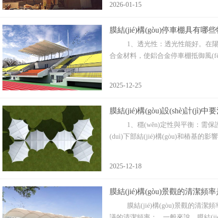
2026-01-15
膜結(jié)構(gòu)停車棚具有哪
1、透光性：透光性能好。在陽(yáng)
合金材料，使鋁合金停車棚抵御風(fēn
2025-12-25
膜結(jié)構(gòu)設(shè)計(j
1、穩(wěn)定性與平衡‌：需保證
(duì)下部結(jié)構(gòu)和樁基的影響‌
2025-12-18
膜結(jié)構(gòu)景觀的清潔頻
膜結(jié)構(gòu)景觀的清潔頻率
議的清潔頻率： 一般來說，膜結(ji