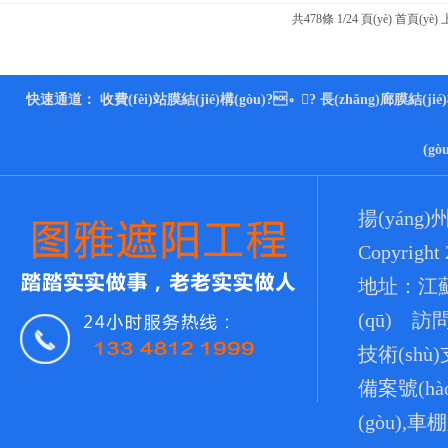
共
478
條 1/24 頁(yè)
首頁(yè)
快速通道：
收費(fèi)站膜結(jié)構(gòu)
?。?
長(zhǎng)廊膜結(jié)
(gò
揚(yáng
Copyright
地址：江蘇省
(qū) 訪問
技術(shù
備案號(hà
(gòu),