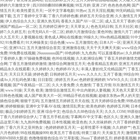
99
|
婷婷丁香先锋资源网站
|
色色色婷婷五月天
|
五月天婷婷在线啪啪视频
|
天天碰天天
婷婷六月激情文学
|
四川BBB搡BBB爽爽视频
|
99五月婷
|
亚洲 25P
|
色色色色色网
|
国产
情五月天
|
欧美性爱五月天
|
一区中文字幕电影
|
91热er
|
五月天淫乱视频
|
99无码精品
|
9
频下载
|
五月丁香婷中文字幕
|
丁香六月婷婷色播
|
婷婷五月天综合亚洲
|
久久激情五月
频
|
伊人色综合久久久
|
亚洲久热无码
|
香蕉久久国产AV一区二区
|
成人五月天丁香婷
|
洲国产精品av一区二区
|
五月婷婷亞洲中文
|
天天草女人
|
色色无码日韩
|
五月天社区
|
欧
婷7
|
久久婷五月
|
台湾无码A片一区二区
|
婷婷六月激情综合
|
黄色99热
|
激情六月丁
|
婷
久久五月天
|
人妻视频在线
|
黄色成人网站在线播放
|
99操久久
|
99re热精品视频国
|
91中
92
|
91免费看片
|
91大神操美女
|
综合色播
|
www.五月激情红色
|
日本A片一区
|
亚洲天天
一区
|
亚洲VA口
|
五月天激情综合首页
|
亚洲激情在线
|
天天干天天爽天天操
|
www综合
免费
|
99免费在线视频
|
26uuuuuuuu国产
|
69色婷婷
|
九九色热
|
可以直接看的av
|
久久婷
丁香婷婷人妻
|
97操碰免费视频
|
色99在线视频
|
久久欧洲综合网
|
丁香五月婷婷激情尤
合网
|
丁香五月激情婷婷激情
|
激情综合网激情五月天
|
色香蕉精品五夜婷
|
亚洲五月婷
精品永久在线观看
|
久久婷婷久久
|
色婷婷AV久久
|
丰满人妻妇伦又伦精品国产
|
丁香五
五月
|
天天日天天舔
|
婷婷色爱
|
日韩婷婷五月天
|
www.久久久久
|
五月丁香激
|
99综合99
|
成Av人片乱码色第1集
|
日日影院
|
婷婷五月天av
|
色婷婷亚洲婷婷
|
WWW久久久
|
日本
看视频
|
国产午夜精品一区二区
|
久久大香免费
|
久色激情
|
丁香五月情
|
玖玖激情五月天
洲
|
www.91操
|
天天色·欧美
|
激情综合激情五月
|
中出内射的人妻视频
|
天天色天天爱天
日韩色色视频
|
成人国产欧美大片一区
|
99精品手机在线视频
|
超碰京东热av男人的天堂
插色综合网
|
狠狠干五码
|
五月激情五月婷婷五月天在线
|
五月天婷婷综合免费
|
99热在
爽
|
婷婷狠狠操
|
亚洲中文字幕AV在线
|
激情淫乱男女
|
欧美色婷婷
|
色婷婷五月网
|
日本
欲
|
极品少妇婷婷五月
|
亚洲 综合中文
|
色综合久久88色综合天天
|
久久久.COM
|
99原
丁香六月婷婷综合伊人
|
丁香五月手机在线
|
字幕网AV中文字幕
|
色区久久
|
亚洲久久激
品这里只有
|
九九热99免费视频
|
日本性视频
|
欧亚色色
|
久久丝袜婷婷
|
六月丁香婷婷爱
婷
|
丁香六月天之亚州热女
|
色婷婷婷婷五月天
|
一起草性爱不卡视频
|
久久婷婷艹
|
色
六月色婷婷
|
99在线视频操999
|
欧美五月丁香在线
|
特黄三级片
|
天天操五月天
|
激情网
BBWBBB大荫道
|
色噜噜狠狠色综合AV兰草影视
|
26uuu丁香婷婷五月
|
婷婷香蕉视频
|