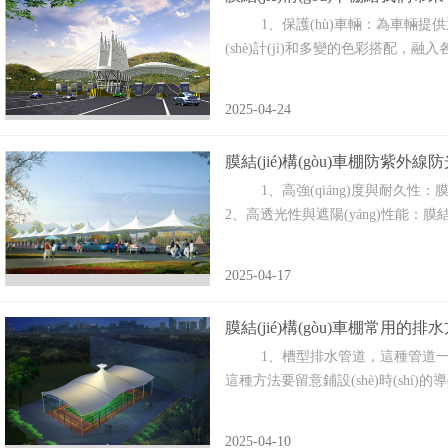
1、保護(hù)車輛‌：為車輛提供遮風(f
(shè)計(jì)和多變的色彩搭配，融入各
2025-04-24
膜結(jié)構(gòu)車棚防紫外
1、高強(qiáng)度與耐久性‌：膜材料
2、高透光性與遮陽(yáng)性能‌：膜結(jié
2025-04-17
膜結(jié)構(gòu)車棚常用的排
1、槽型排水管道，這種管道一般
這種方法要留意鋪設(shè)時(shí)的導(
2025-04-10