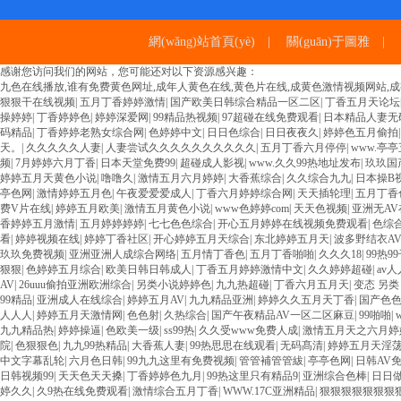
網(wǎng)站首頁(yè)
|
關(guān)于圖雅
|
感谢您访问我们的网站，您可能还对以下资源感兴趣：
九色在线播放,谁有免费黄色网址,成年人黄色在线,黄色片在线,成黄色激情视频网站,成
狠狠干在线视频
|
五月丁香婷婷激情
|
国产欧美日韩综合精品一区二区
|
丁香五月天论坛
操婷婷
|
丁香婷婷色
|
婷婷深爱网
|
99精品热视频
|
97超碰在线免费观看
|
日本精品人妻无码
码精品
|
丁香婷婷老熟女综合网
|
色婷婷中文
|
日日色综合
|
日日夜夜久
|
婷婷色五月偷拍
天。
|
久久久久久人妻
|
人妻尝试久久久久久久久久久久
|
五月丁香六月停停
|
www.亭
频
|
7月婷婷六月丁香
|
日本天堂免费99
|
超碰成人影视
|
www.久久99热地址发布
|
玖玖国
婷婷五月天黄色小说
|
噜噜久
|
激情五月六月婷婷
|
大香蕉综合
|
久久综合九九
|
日本操B
亭色网
|
激情婷婷五月色
|
午夜爱爱爱成人
|
丁香六月婷婷综合网
|
天天插轮理
|
五月丁香
费V片在线
|
婷婷五月欧美
|
激情五月黄色小说
|
www色婷婷com
|
天天色视频
|
亚洲无A
香婷婷五月激情
|
五月婷婷婷婷
|
七七色色综合
|
开心五月婷婷在线视频免费观看
|
色综合
看
|
婷婷视频在线
|
婷婷丁香社区
|
开心婷婷五月天综合
|
东北婷婷五月天
|
波多野结衣AV
玖玖免费视频
|
亚洲亚洲人成综合网络
|
五月情丁香色
|
五月丁香啪啪
|
久久久18
|
99热9
狠狠
|
色婷婷五月综合
|
欧美日韩日韩成人
|
丁香五月婷婷激情中文
|
久久婷婷超碰
|
av
AV
|
26uuu偷拍亚洲欧洲综合
|
另类小说婷婷色
|
九九热超碰
|
丁香六月五月天
|
变态 另类
99精品
|
亚洲成人在线综合
|
婷婷五月AV
|
九九精品亚洲
|
婷婷久久五月天丁香
|
国产色
人人人
|
婷婷五月天激情网
|
色色射
|
久热综合
|
国产午夜精品AV一区二区麻豆
|
99啪啪
|
九九精品热
|
婷婷操逼
|
色欧美一级
|
ss99热
|
久久受www免费人成
|
激情五月天之六月婷
院
|
色狠狠色
|
九九99热精品
|
大香蕉人妻
|
99热思思在线观看
|
无码髙清
|
婷婷五月天淫
中文字幕乱轮
|
六月色日韩
|
99九九这里有免费视频
|
管管補管管紱
|
亭亭色网
|
日韩AV
日韩视频99
|
天天色天天搡
|
丁香婷婷色九月
|
99热这里只有精品9
|
亚洲综合色棒
|
日日
婷久久
|
久9热在线免费观看
|
激情综合五月丁香
|
WWW.17C亚洲精品
|
狠狠狠狠狠狠狠