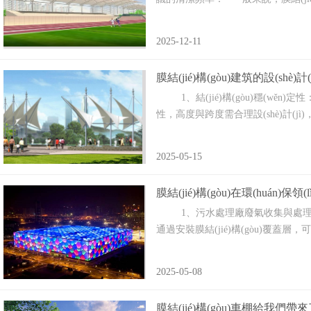
2025-12-11
膜結(jié)構(gòu)建筑的設(shè)計
1、結(jié)構(gòu)穩(wěn)定性
性，高度與跨度需合理設(shè)計(jì)
2025-05-15
膜結(jié)構(gòu)在環(huán)保領(
1、污水處理廠廢氣收集與處理 應(yī
通過安裝膜結(jié)構(gòu)覆蓋層
2025-05-08
膜結(jié)構(gòu)車棚給我們