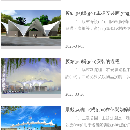
膜結(jié)構(gòu)車棚安裝應(y
1、膜材保護(hù)。膜結(jié)構(
致膜面磨損等，會(huì)降低膜材的使用性能。
2025-04-03
膜結(jié)構(gòu)安裝的過程
1、膜材料處理：在安裝過程中，需要精
設(shè)，并避免與尖銳物品接觸，以防止
2025-03-26
景觀膜結(jié)構(gòu)在休閑娛樂場
1、主題公園 主題公園是一種集游樂
以應(yīng)用于各種游樂設(shè)施的頂篷