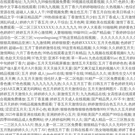
在线观看地址
|
九九99九九99偷拍视频免费看
|
99视频在线观看视频
|
久久97
|
色婷久
|
夜
热中文字幕在线线观看
|
日韩九九视频
|
五月丁香六月婷婷啪啪综合
|
久热视频A.
|
色综
资源在线
|
超碰人人操人人干
|
99爱视频免费
|
俺去也五月
|
丁香五月自拍
|
欧美日韩成卜
精品文字>91麻豆精品国产
|
99热很操老逼
|
丁香激情五月少妇
|
五月丁香成人
|
五月激
洲乱码成人
|
婷婷六月丁香五月
|
伊人干综合
|
五月色网
|
亚洲欧美在线观看
|
激情丁香五
免费观看
|
一区二区三区XXXXXX
|
久久久九九九 99
|
伊人大蕉香
|
91啪啪网
|
婷婷黄色
色婷婷97
|
婷婷五月天开心激情网
|
人妻啪啪啪
|
99燥99日
|
av国产精品偷
|
丁香婷婷综合
品综合一区二区三区
|
wuyuedingxiang
|
97热这里精品在线视频
|
。久久久久久久久久久
狠狠高潮精品亚洲1
|
九九激情网
|
婷婷狠狠爱
|
色婷婷XXXXX
|
五月天色视频
|
色婷婷丁
婷婷
|
超碰av在
|
五月丁香婷婷激情在线
|
99这里有精品视频
|
久久99操
|
久久婷婷五月天
激情网站
|
六月丁香色色色
|
99热在线观看这里只有精品
|
九九视频在线观看视频6
|
九九
蕉
|
色欲天天综合网
|
97色天堂
|
亚洲不卡欧洲
|
草一草avb
|
九色在线观看91av
|
色五月婷
中旬婷婷丁香六
|
超碰v
|
五月天无码视屏播放
|
激情五月天影院
|
五月丁香婷婷色色
|
夜
国产做A爰片毛片A片美国
|
天天天操天天天爰
|
国产又爽又猛又粗的视频A片
|
天天在
精品视频1区
|
五月 婷婷 成人
|
jiuse91在线
|
狠狠干在线
|
99精品久久久
|
欧美性生交A片
摸,天天爽
|
久久五月天激情
|
强伦轩人妻一区二区电影
|
91精产一区三区免费观看
|
久久
香色播
|
97色色视频
|
九九九九九九九热
|
久久久五月五丁香
|
曰韩五月丁香色婷婷无码
|
少妇AB又爽又紧无码网站
|
色五月婷婷五月天激情综合
|
五月天激情网图片 - 百度
|
久
婷婷五月天激情久久
|
婷婷婷久久久
|
新激情五月天
|
九九热精品在线
|
女高怪谈在线观
合视频免费播放
|
五月丁香直播
|
婷婷五月天成人在线视频
|
国产精品男人AV不卡
|
激情
五月天婷婷
|
99精品视频免费观看
|
丁香五月天激情综合
|
婷婷激情综合色五月久久,色
线
|
涩涩涩五月天
|
五月开心色
|
欧美婷
|
狠狠色噜噜狠狠色噜噜噜999
|
97热久久五月婷
频
|
2025年最新亚洲在线欧美
|
亚洲婷婷开心五月
|
亚州欧美国产久精国产99综合视频
|
四季8848精品成人免费网站
|
伊人婷婷福利网
|
91人久
|
国产成人精品一区二三区熟女在
一二三区久久AAA片
|
熟女人妻一区二区三区免费看
|
狠狠精品干练久久久无码中文字
五月熟妇婷婷久久
|
六月丁AV
|
色情五月丁香
|
日韩在线看AV
|
熟女啪啪视频
|
婷婷丁香