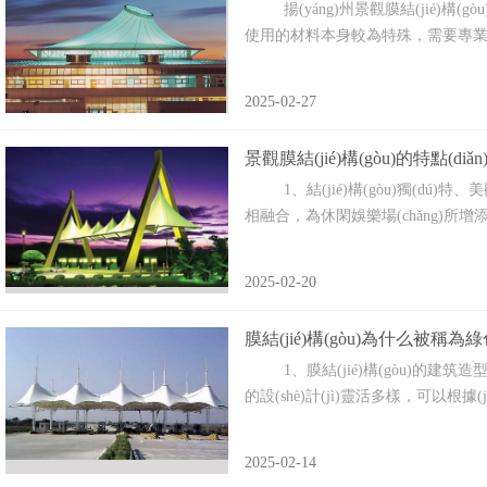
揚(yáng)州景觀膜結(jié)構(gòu
使用的材料本身較為特殊，需要專業(yè)的
2025-02-27
景觀膜結(jié)構(gòu)的特點(diǎn)
1、結(jié)構(gòu)獨(dú)特、美
相融合，為休閑娛樂場(chǎng)所增
2025-02-20
膜結(jié)構(gòu)為什么被稱為綠
1、膜結(jié)構(gòu)的建筑造型新穎獨
的設(shè)計(jì)靈活多樣，可以根據(jù)
2025-02-14