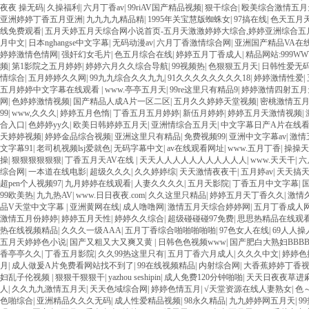
夜夜 操无码
|
久操福利
|
六月丁香av
|
99riAV国产精品视频
|
狠干综合
|
殴美综合激情五月
亚洲婷婷丁香五月亚洲
|
九九九九精品精
|
1995年关宝慧版蜘蛛女
|
97搞在线
|
色天五月
线免费观看
|
五月天婷五月天综合网小说首页-五月天激激婷婷大综合,婷婷亚洲综合
月中文
|
日本nghangse中文字幕
|
无码动漫av
|
六月丁香激情综合网
|
亚洲国产精品VA在
婷婷激情色情网
|
强奸幻女毛片
|
色五月综合在线
|
婷婷五月丁香成人
|
精品网站:999W
频
|
第1影院之五月婷婷
|
婷婷六月久久综合导航
|
99视频热
|
色狠狠五月天
|
日韩性爱无
情综合
|
五月婷婷久久网
|
99九九综合久久九九
|
91久久久久久久久久18
|
婷婷激情性爱
|
五月婷婷中文字幕在线观看
|
www.亭亭五月天
|
99re这里只有精品9
|
婷婷激情四射五月
网
|
色婷婷激情视频
|
国产精品人成A片一区二区
|
五月久久婷婷天堂视频
|
密桃激情五
99
|
www,久久久
|
婷婷五月色惰
|
丁香五月五月婷婷
|
新伍月婷婷
|
婷婷五月天激情视频
|
合入口
|
色婷婷yy久
|
欧美日韩婷婷五月天
|
亚洲情综合五月天
|
中文字幕日产A片在线
天婷婷视频
|
婷婷金品综合视频
|
亚洲这里只有精品
|
免费视频99
|
亚洲中文字幕av
|
激情
文字幕91
|
老司机视频lsj爱就色
|
无码字幕中文
|
av在线观看网址
|
www.五月丁香
|
操操天
操
|
狠狠狠狠狠狠
|
丁香五月天AV在线
|
天天人人人人人人人人人人人
|
www.天天干
|
六
综合网
|
一本道在线电影
|
超级久久久
|
久久婷婷综
|
天天激情夜夜干
|
五月婷av
|
天天搞
超pen个人视频97
|
九月婷婷在线观看
|
人妻久久久久
|
五月天影院
|
丁香五月中文字幕
|
99欧美热
|
九九热AV
|
www.日日夜夜.com
|
久久这里只精品
|
婷婷五月天丁香久久
|
激情
品V天堂中文字幕
|
亚洲黄网在线
|
成人噜噜网
|
激情五月天综合婷婷网
|
五月丁香成人
激情五月份婷婷
|
婷婷五月天性
|
婷婷久久综合
|
超级碰碰碰97免费
|
思思热精品在线观
热在线视频精品
|
久久久一级AAA
|
五月丁香综合啪啪啪啪啪
|
97色女人在线
|
69人人操
五月天婷婷色小说
|
国产又粗又大又爽又黄
|
日韩色色视频www
|
国产肥白大熟妇BBB
香亭亭久久
|
丁香五月影院
|
久久99热这里只有
|
五月丁香六月成人
|
久久久中文
|
婷婷色
月
|
成人做爰A片免费看网站找不到了
|
99在线视频精品
|
内射综合网
|
大香蕉婷婷丁香
妇乱子伦视频
|
狠狠干狠狠干
|
yazhou seshipin
|
成人免费120分钟啪啪
|
天天日夜夜草进
人
|
久久九九激情五月天
|
天天色域综合网
|
婷婷色情五月
|
√天堂资源在线人妻熟女
|
色
色啪综合
|
亚洲精品久久久无码
|
成人性爱精品视频
|
98永久精品
|
九九婷婷网五月天
|
9