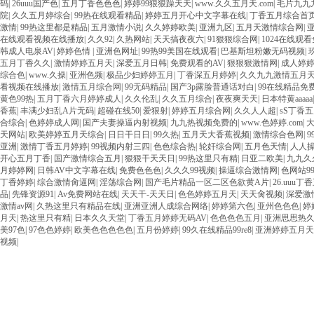
码
|
26uuu国产色
|
五月丁香色色色
|
婷婷99狠狠躁天天
|
www.久久五月天.com
|
毛片九九
院
|
久久五月婷综合
|
99热在线观看精品
|
婷婷五月开心中文字幕在线
|
丁香五月综合首
激情
|
99热这里都是精品
|
五月激情小说
|
久久婷婷欧美
|
亚洲九区
|
五月天激情综合网
|
在线观看视频在线播放
|
久久92
|
久热网站
|
天天搞夜夜六
|
91狠狠综合网
|
1024在线观
韩成人电泉AV
|
婷婷色情
|
亚洲色网址
|
99热99美国在线观看
|
巴基斯坦粉嫩无码视频
|
五月丁香久久
|
激情婷婷五月天
|
深爱五月日韩
|
免费观看的AV
|
狠狠狠激情网
|
成人婷
综合色
|
www.久操
|
亚洲色频
|
极品少妇婷婷五月
|
丁香深五月婷婷
|
久久九九激情五月
看视频在线播放
|
激情五月综合网
|
99无码精品
|
国产3p露脸普通话对白
|
99在线精品免
黄色99热
|
五月丁香六月婷婷成人
|
久久伦乱
|
久久五月综合
|
夜夜爽天天
|
日本特黄aaaaa
香蕉
|
丰满少妇乱A片无码
|
超碰在线50
|
爱狠射
|
婷婷五月综合网
|
久久人人超
|
sS丁香
合综合
|
色婷婷成人网
|
国产夫妻操逼内射视频
|
九九热视频免费的
|
www.色婷婷.com
|
天网站
|
欧美婷婷五月天综合
|
日日干日日
|
99久热
|
五月天大香蕉视频
|
激情综合色网
|
亚洲
|
激情丁香五月婷婷
|
99视频内射三四
|
色色综合热
|
轮奸综合网
|
五月色天情
|
人人
开心五月丁香
|
国产激情综合五月
|
狠狠干天天日
|
99热这里只有精
|
日亚二欧美
|
九九久
月婷婷网
|
日韩AV中文字幕在线
|
免费色色色
|
久久久99视频
|
操逼综合激情网
|
色网站9
丁香婷婷
|
综合激情肏逼网
|
淫荡综合网
|
国产毛片精品一区二区色欲黄A片
|
26.uuu
品
|
先锋资源91
|
Av免费网站在线
|
天天干-天天日
|
色色婷婷五月天
|
天天肏视频
|
深爱激
激情av网
|
久热这里只有精品在线
|
亚洲亚洲人成综合网络
|
婷婷第六色
|
亚州色色色
|
婷
月天
|
热这里只有精
|
日本久久天堂
|
丁香五月婷婷无码AV
|
色色色色五月
|
亚洲思思热
美97色
|
97色色婷婷
|
欧美色色色色色
|
五月份婷婷
|
99久在线精品99re8
|
亚洲婷婷五月天
视频
|