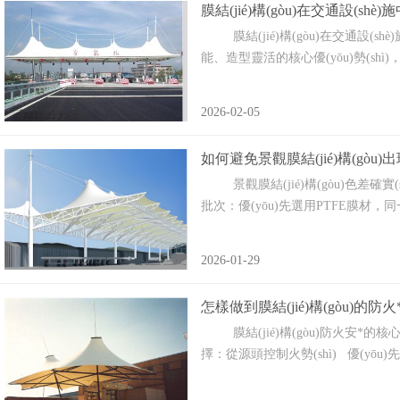
膜結(jié)構(gòu)在交通設(shè
膜結(jié)構(gòu)在交通設(shè)施領(
能、造型靈活的核心優(yōu)勢(shì
2026-02-05
如何避免景觀膜結(jié)構(gòu)出現
景觀膜結(jié)構(gòu)色差確實(sh
批次：優(yōu)先選用PTFE膜材，同一
2026-01-29
怎樣做到膜結(jié)構(gòu)的防火
膜結(jié)構(gòu)防火安*的核心在于材
擇：從源頭控制火勢(shì) 優(yōu)先